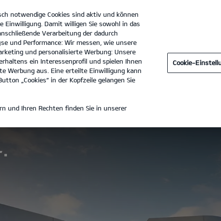
sch notwendige Cookies sind aktiv und können
e Einwilligung. Damit willigen Sie sowohl in das
 anschließende Verarbeitung der dadurch
se und Performance: Wir messen, wie unsere
Jähler GmbH
Tel. :
0365 - 833070
rketing und personalisierte Werbung: Unsere
rhaltens ein Interessenprofil und spielen Ihnen
Cookie-Einstel
e Werbung aus. Eine erteilte Einwilligung kann
utton „Cookies“ in der Kopfzeile gelangen Sie
n und Ihren Rechten finden Sie in unserer
.