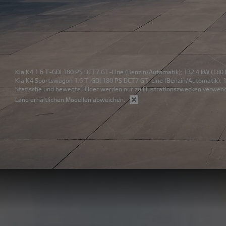
Kia K4 1.6 T-GDI 180 PS DCT7 GT-Line
(Benzin/Automatik); 132.4 kW (180 
Kia K4 Sportswagon 1.6 T-GDI 180 PS DCT7 GT-Line
(Benzin/Automatik); 1
Statische und bewegte Bilder werden nur zu Illustrationszwecken verwend
Land erhältlichen Modellen abweichen.