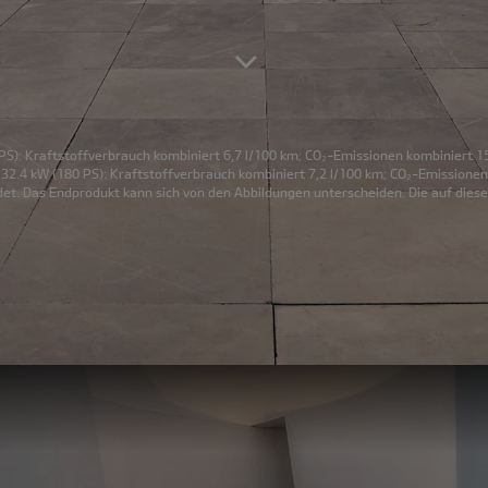
PS): Kraftstoffverbrauch kombiniert 6,7 l/100 km; CO₂-Emissionen kombiniert 1
32.4 kW (180 PS): Kraftstoffverbrauch kombiniert 7,2 l/100 km; CO₂-Emissionen
et. Das Endprodukt kann sich von den Abbildungen unterscheiden. Die auf diese