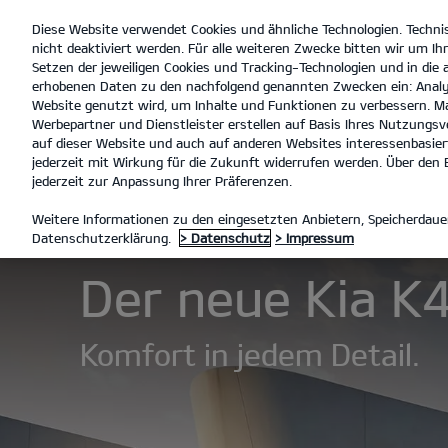
Diese Website verwendet Cookies und ähnliche Technologien. Techni
open
nicht deaktiviert werden. Für alle weiteren Zwecke bitten wir um Ihr
menu
Setzen der jeweiligen Cookies und Tracking-Technologien und in die
erhobenen Daten zu den nachfolgend genannten Zwecken ein: Analy
Website genutzt wird, um Inhalte und Funktionen zu verbessern. Ma
Werbepartner und Dienstleister erstellen auf Basis Ihres Nutzungsve
Der Kia K4
Entdecken
auf dieser Website und auch auf anderen Websites interessenbasiert
jederzeit mit Wirkung für die Zukunft widerrufen werden. Über den B
jederzeit zur Anpassung Ihrer Präferenzen.
MODELLE
K4
DER KIA K4
Weitere Informationen zu den eingesetzten Anbietern, Speicherdauer
Datenschutzerklärung.
> Datenschutz
> Impressum
Der neue Kia K4
Komfort in jedem Detail.