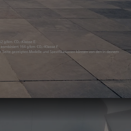
52 g/km. CO₂-Klasse E.
 kombiniert 164 g/km. CO₂-Klasse F.
r Seite gezeigten Modelle und Spezifikationen können von den in deinem