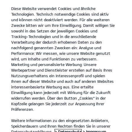
Diese Website verwendet Cookies und ähnliche
open
Technologien. Technisch notwendige Cookies sind aktiv
menu
und können nicht deaktiviert werden. Für alle weiteren
KONTAKT
Zwecke bitten wir um Ihre Einwilligung. Damit willigen Sie
sowohl in das Setzen der jeweiligen Cookies und
Tracking-Technologien und in die anschließende
...
ANGEBOTE
Verarbeitung der dadurch erhobenen Daten zu den
nachfolgend genannten Zwecken ein: Analyse und
Performance: Wir messen, wie unsere Website genutzt
KIA SERVICEANGEBOTE
wird, um Inhalte und Funktionen zu verbessern.
Marketing und personalisierte Werbung: Unsere
Werbepartner und Dienstleister erstellen auf Basis Ihres
Nutzungsverhaltens ein Interessenprofil und spielen
Ihnen auf dieser Website und auch auf anderen Websites
interessenbasierte Werbung aus. Eine erteilte
Einwilligung kann jederzeit mit Wirkung für die Zukunft
Angebote
widerrufen werden. Über den Button „Cookies“ in der
Kopfzeile gelangen Sie jederzeit zur Anpassung Ihrer
Präferenzen.
Unsere Service Angebote.
Weitere Informationen zu den eingesetzten Anbietern,
Speicherdauern und Ihren Rechten finden Sie in unserer
Wir haben eine Reihe von Service Angeboten für Kia Besitzer,
Datenschutzerklärung.
> Datenschutz
> Impressum